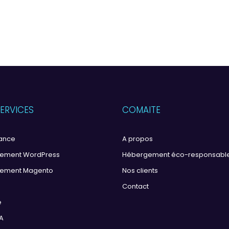
ERVICES
COMAITE
rance
A propos
ement WordPress
Hébergement éco-responsabl
ement Magento
Nos clients
Contact
é
A