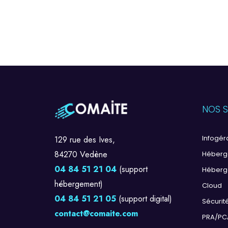
NOS S
Infogé
129 rue des Ives,
84270 Vedène
Héberg
04 84 51 21 04
(support
Héberg
hébergement)
Cloud
04 84 51 21 05
(support digital)
Sécurit
contact@comaite.com
PRA/PC