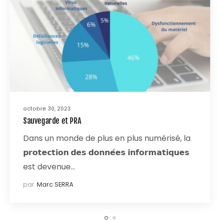
octobre 30, 2023
Sauvegarde et PRA
Dans un monde de plus en plus numérisé, la
𝗽𝗿𝗼𝘁𝗲𝗰𝘁𝗶𝗼𝗻 𝗱𝗲𝘀 𝗱𝗼𝗻𝗻𝗲́𝗲𝘀 𝗶𝗻𝗳𝗼𝗿𝗺𝗮𝘁𝗶𝗾𝘂𝗲𝘀
est devenue…
par
Marc SERRA